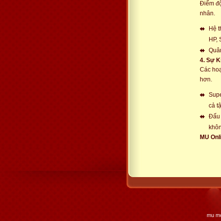
Điểm độ
nhân.
Hệ t
HP, 
Quân
4. Sự K
Các hoạ
hơn.
Supe
cả tậ
Đấu 
khôn
MU Onli
mu mo