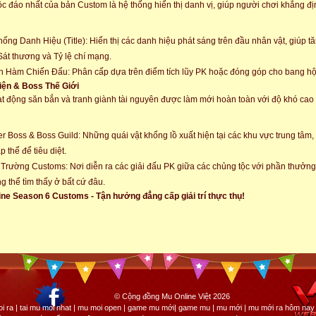
c đáo nhất của bản Custom là hệ thống hiển thị danh vị, giúp người chơi khẳng đị
hống Danh Hiệu (Title): Hiển thị các danh hiệu phát sáng trên đầu nhân vật, giúp 
Sát thương và Tỷ lệ chí mạng.
 Hàm Chiến Đấu: Phân cấp dựa trên điểm tích lũy PK hoặc đóng góp cho bang hộ
iện & Boss Thế Giới
t động săn bắn và tranh giành tài nguyên được làm mới hoàn toàn với độ khó ca
r Boss & Boss Guild: Những quái vật khổng lồ xuất hiện tại các khu vực trung tâm
p thể để tiêu diệt.
Trường Customs: Nơi diễn ra các giải đấu PK giữa các chủng tộc với phần thưởng
g thể tìm thấy ở bất cứ đâu.
ne Season 6 Customs - Tận hưởng đẳng cấp giải trí thực thụ!
© Cộng đồng Mu Online Việt 2026
i ra | tai mu moi nhat | mu moi open | game mu mới| game mu | mu mới | mu mới ra hôm nay 