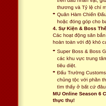
trên đầu nhân vật, gi
thương và Tỷ lệ chí 
Quân Hàm Chiến Đấu:
hoặc đóng góp cho ba
4. Sự Kiện & Boss Thế
Các hoạt động săn bắn 
hoàn toàn với độ khó 
Super Boss & Boss Gui
các khu vực trung tâ
tiêu diệt.
Đấu Trường Customs: 
chủng tộc với phần t
tìm thấy ở bất cứ đâu
MU Online Season 6 C
thực thụ!