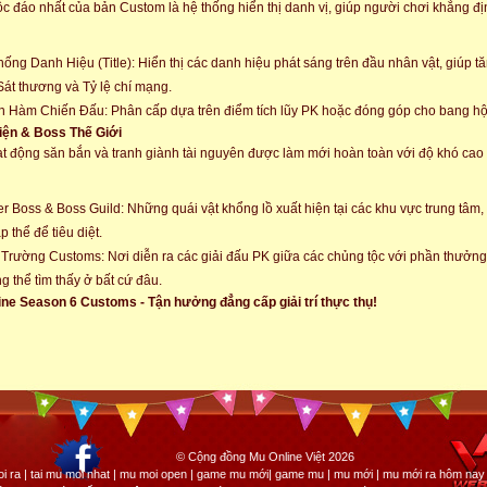
c đáo nhất của bản Custom là hệ thống hiển thị danh vị, giúp người chơi khẳng đị
hống Danh Hiệu (Title): Hiển thị các danh hiệu phát sáng trên đầu nhân vật, giúp 
Sát thương và Tỷ lệ chí mạng.
 Hàm Chiến Đấu: Phân cấp dựa trên điểm tích lũy PK hoặc đóng góp cho bang hộ
iện & Boss Thế Giới
t động săn bắn và tranh giành tài nguyên được làm mới hoàn toàn với độ khó ca
r Boss & Boss Guild: Những quái vật khổng lồ xuất hiện tại các khu vực trung tâm
p thể để tiêu diệt.
Trường Customs: Nơi diễn ra các giải đấu PK giữa các chủng tộc với phần thưởng
g thể tìm thấy ở bất cứ đâu.
ne Season 6 Customs - Tận hưởng đẳng cấp giải trí thực thụ!
© Cộng đồng Mu Online Việt 2026
i ra | tai mu moi nhat | mu moi open | game mu mới| game mu | mu mới | mu mới ra hôm nay 